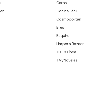
e
Caras
er
Cocina Fácil
Cosmopolitan
Eres
Esquire
Harper’s Bazaar
Tú En Línea
TVyNovelas
RESERVADOS. TBG - EDITORIAL TELEVISA - LIFESTYLES