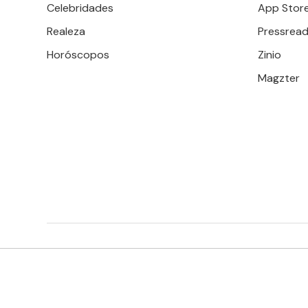
Celebridades
App Stor
Realeza
Pressread
Horóscopos
Zinio
Magzter
EDITORIAL TELEVISA S.A. DE C.V. TODOS LOS DERECHOS 