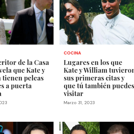
COCINA
critor de la Casa
Lugares en los que
vela que Kate y
Kate y William tuviero
 tienen peleas
sus primeras citas y
es a puerta
que tú también puede
a
visitar
2023
Marzo 31, 2023