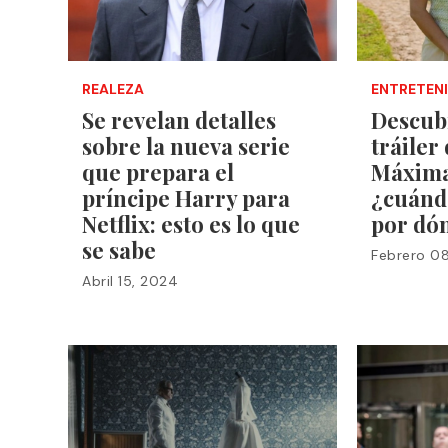
REALEZA
ENTRETEN
Se revelan detalles
Descub
sobre la nueva serie
tráiler
que prepara el
Máxima
príncipe Harry para
¿cuándo
Netflix: esto es lo que
por dón
se sabe
Febrero 0
Abril 15, 2024