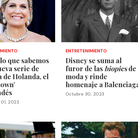
IMIENTO
ENTRETENIMIENTO
 lo que sabemos
Disney se suma al
ueva serie de
furor de las
biopics
de
 de Holanda, el
moda y rinde
rown’
homenaje a Balenciag
ndés
Octubre 30, 2023
 01, 2023