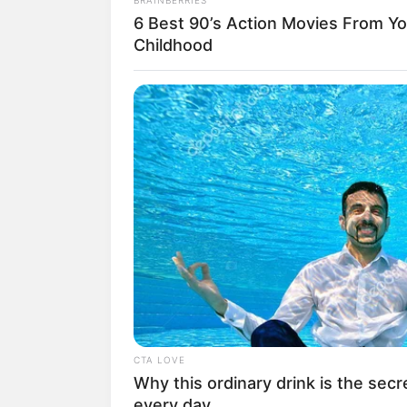
View this 