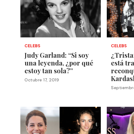
CELEBS
CELEBS
Judy Garland: “Si soy
¿Trist
una leyenda, ¿por qué
está tr
estoy tan sola?”
reconqu
Kardas
Octubre 17, 2019
Septiembre