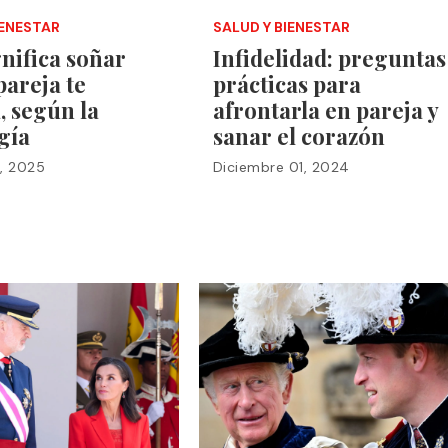
IENESTAR
SALUD Y BIENESTAR
nifica soñar
Infidelidad: preguntas
pareja te
prácticas para
, según la
afrontarla en pareja y
gía
sanar el corazón
, 2025
Diciembre 01, 2024