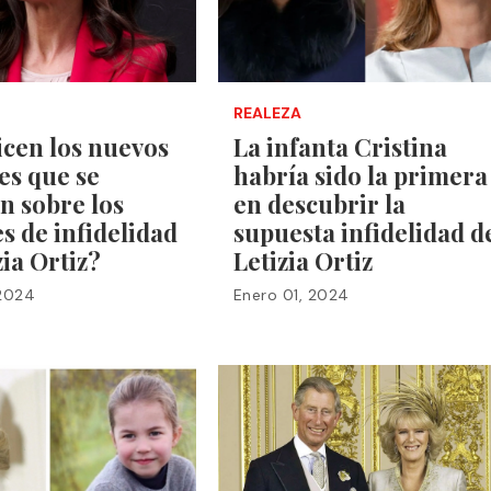
REALEZA
icen los nuevos
La infanta Cristina
es que se
habría sido la primera
on sobre los
en descubrir la
 de infidelidad
supuesta infidelidad d
zia Ortiz?
Letizia Ortiz
 2024
Enero 01, 2024