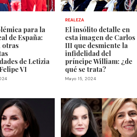
REALEZA
lémica para la
El insólito detalle en
al de España:
esta imagen de Carlos
 otras
III que desmiente la
tas
infidelidad del
idades de Letizia
príncipe William: ¿de
 Felipe VI
qué se trata?
2024
Mayo 15, 2024