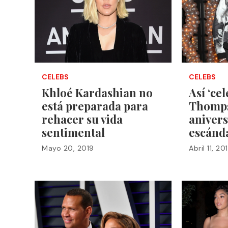
CELEBS
CELEBS
Khloé Kardashian no
Así ‘ce
está preparada para
Thomps
rehacer su vida
anivers
sentimental
escánd
Mayo 20, 2019
Abril 11, 20