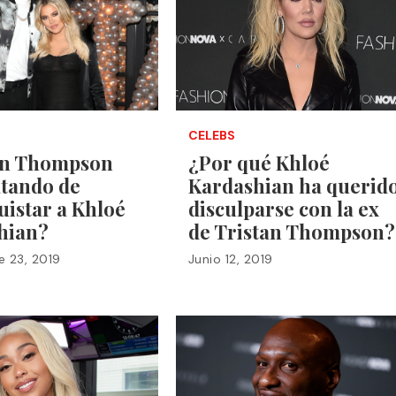
CELEBS
an Thompson
¿Por qué Khloé
atando de
Kardashian ha querid
istar a Khloé
disculparse con la ex
hian?
de Tristan Thompson?
 23, 2019
Junio 12, 2019