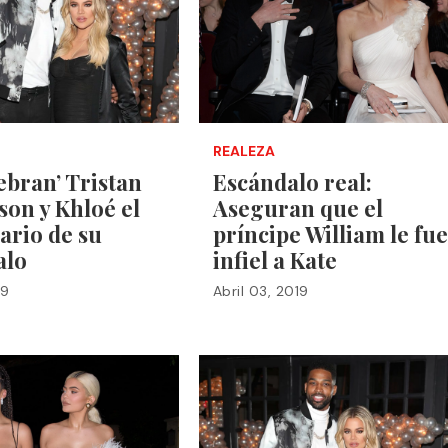
REALEZA
lebran’ Tristan
Escándalo real:
on y Khloé el
Aseguran que el
ario de su
príncipe William le fue
alo
infiel a Kate
19
Abril 03, 2019