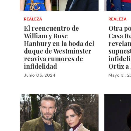
REALEZA
REALEZA
El reencuentro de
Otra po
William y Rose
Casa Re
Hanbury en la boda del
revelan
duque de Westminster
supues
reaviva rumores de
infidel
infidelidad
Ortiz a
Junio 05, 2024
Mayo 31, 