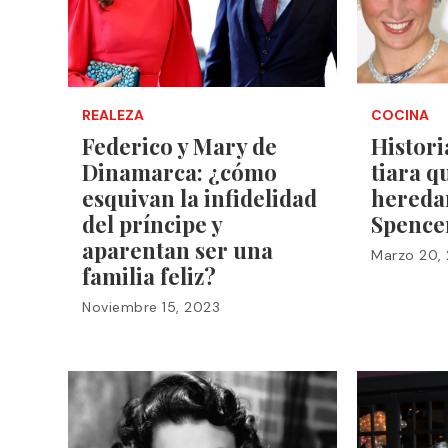
REALEZA
COCINA
Federico y Mary de
Histori
Dinamarca: ¿cómo
tiara q
esquivan la infidelidad
heredar
del príncipe y
Spence
aparentan ser una
Marzo 20,
familia feliz?
Noviembre 15, 2023