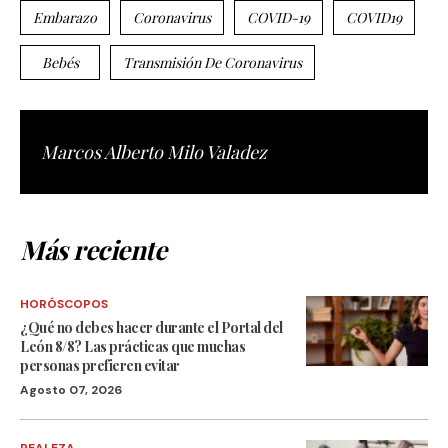
Embarazo
Coronavirus
COVID-19
COVID19
Bebés
Transmisión De Coronavirus
Marcos Alberto Milo Valadez
Más reciente
HORÓSCOPOS
¿Qué no debes hacer durante el Portal del
León 8/8? Las prácticas que muchas
personas prefieren evitar
Agosto 07, 2026