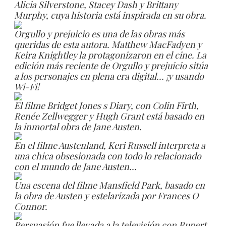
Alicia Silverstone, Stacey Dash y Brittany
Murphy, cuya historia está inspirada en su obra.
Orgullo y prejuicio es una de las obras más
queridas de esta autora. Matthew MacFadyen y
Keira Knightley la protagonizaron en el cine. La
edición más reciente de Orgullo y prejuicio sitúa
a los personajes en plena era digital… ¡y usando
Wi-Fi!
El filme Bridget Jones s Diary, con Colin Firth,
Renée Zellwegger y Hugh Grant está basado en
la inmortal obra de Jane Austen.
En el filme Austenland, Keri Russell interpreta a
una chica obsesionada con todo lo relacionado
con el mundo de Jane Austen...
Una escena del filme Mansfield Park, basado en
la obra de Austen y estelarizada por Frances O
Connor.
Persuasión fue llevada a la televisión con Rupert