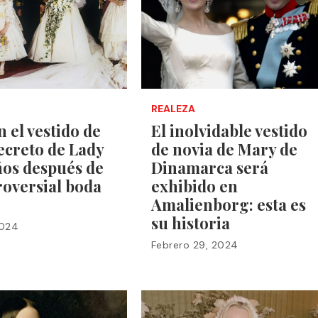
REALEZA
 el vestido de
El inolvidable vestido
ecreto de Lady
de novia de Mary de
ños después de
Dinamarca será
roversial boda
exhibido en
Amalienborg: esta es
su historia
2024
Febrero 29, 2024