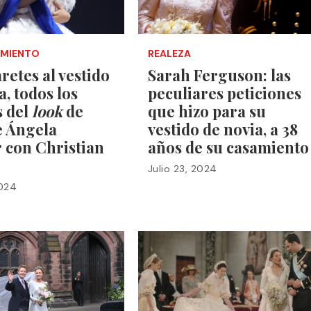
IMIENTO
REALEZA
aretes al vestido
Sarah Ferguson: las
a, todos los
peculiares peticiones
s del
look
de
que hizo para su
e Ángela
vestido de novia, a 38
 con Christian
años de su casamiento
Julio 23, 2024
2024