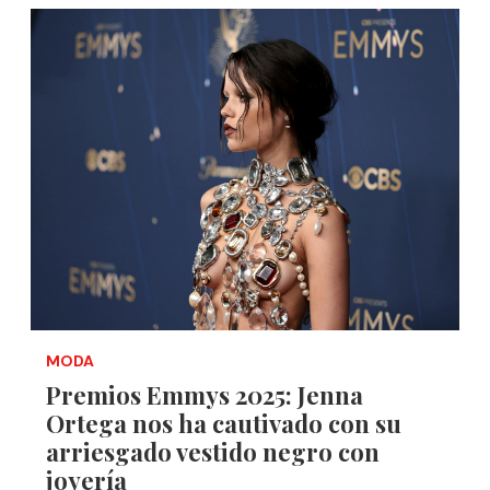
MODA
Premios Emmys 2025: Jenna
Ortega nos ha cautivado con su
arriesgado vestido negro con
joyería