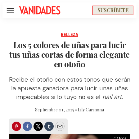
SUSCRÍBETE
Menú
BELLEZA
Los 5 colores de uñas para lucir
tus uñas cortas de forma elegante
en otoño
Recibe el otoño con estos tonos que serán
la apuesta ganadora para lucir unas uñas
impecables si lo tuyo no es el
nail art
.
Septiembre 01, 2025 •
Lily Carmona
Pinterest
Facebook
Twitter
Tumblr
Email
CANVA