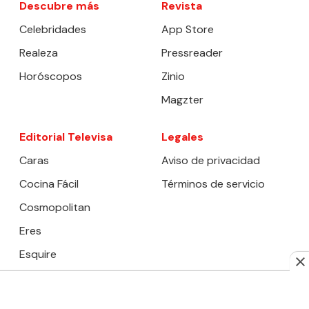
Descubre más
Revista
Celebridades
App Store
Realeza
Pressreader
Horóscopos
Zinio
Magzter
Editorial Televisa
Legales
Caras
Aviso de privacidad
Cocina Fácil
Términos de servicio
Cosmopolitan
Eres
Esquire
Harper’s Bazaar
Tú En Línea